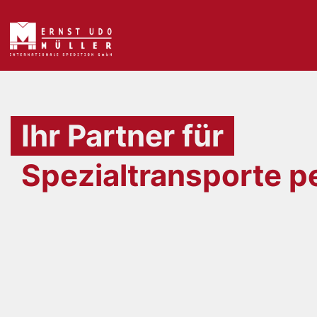
to
content
Ihr Partner für
Spezialtransporte 
Über 35 Jahre Branchenerfahrung