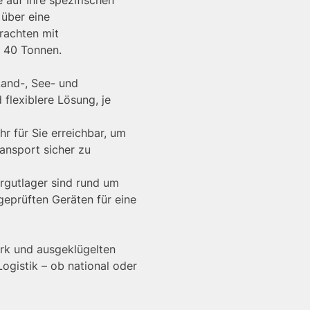
 auf Ihre spezifischen
 über eine
rachten mit
 40 Tonnen.
and-, See- und
 flexiblere Lösung, je
r für Sie erreichbar, um
ansport sicher zu
gutlager sind rund um
eprüften Geräten für eine
rk und ausgeklügelten
Logistik – ob national oder