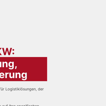
KW:
ung,
ferung
für Logistiklösungen, der